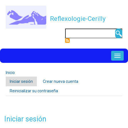
Pasar
al
Reflexologie-Cerilly
contenido
principal
Buscar
NAVIGATION
PRINCIPALE
Inicio
Ruta
Iniciar sesión
(solapa
Crear nueva cuenta
de
Solapas
activa)
navegación
Reinicializar su contraseña
principales
Iniciar sesión