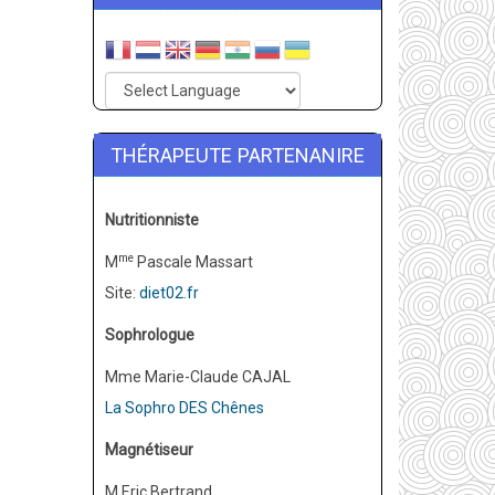
THÉRAPEUTE PARTENANIRE
Nutritionniste
me
M
Pascale Massart
Site:
diet02.fr
Sophrologue
Mme Marie-Claude CAJAL
La Sophro DES Chênes
Magnétiseur
M Eric Bertrand