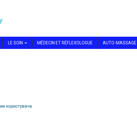
y
LE SOIN
MÉDECIN ET RÉFLEXOLOGUE
AUTO-MASSAGE
ник користувача
.