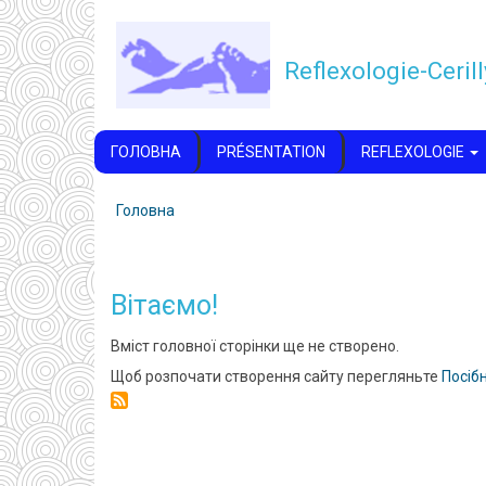
Перейти
до
Reflexologie-Cerill
основного
вмісту
NAVIGATION
ГОЛОВНА
PRÉSENTATION
REFLEXOLOGIE
PRINCIPALE
Головна
Рядок
навіґації
Вітаємо!
Вміст головної сторінки ще не створено.
Щоб розпочати створення сайту перегляньте
Посіб