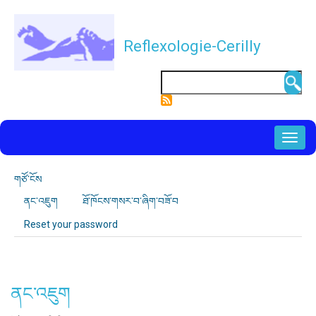
ནང་
དོན་
Reflexologie-Cerilly
གཙོ་
བོའི་
འཚོལ
སྟེང་
དུ་
NAVIGATION
སྐྱོད་
PRINCIPALE
པ
གཙོ་ངོས
ཕྱོགས་
ནང་འཇུག
༼སྤྱོད་
ཐོ་ཁོངས་གསར་བ་ཞིག་བཟོ་བ
སྟོན་
རྩ་
བཞིན་
ལམ་
Reset your password
བའི་
ཐིག
པའི་
ཤོག་
བྱང
ཤོག་
བྱང༽
ནང་འཇུག