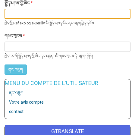
སྤྱོད་མཁན་གྱི་མིང
ཁྱེད་ཀྱི་Reflexologie-Cerilly་ཡི་སྤྱོད་མཁན་མིང་ནང་འཇུག་བྱེད་དགོས།
གསང་གྲངས
ཁྱེད་རང་གི་སྤྱོད་མཁན་གྱི་མིང་དང་མཐུན་པའི་གསང་གྲངས་དེ་འཇུག་དགོས།
MENU DU COMPTE DE L'UTILISATEUR
ནང་འཇུག
Votre avis compte
contact
GTRANSLATE