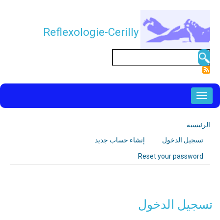
تجاوز
إلى
Reflexologie-Cerilly
المحتوى
الرئيسي
بحث
NAVIGATION
PRINCIPALE
الرئيسية
مسار
تسجيل الدخول
(علامة
إنشاء حساب جديد
التنقل
التبويبات
التبويب
Reset your password
الأساسية
النشطة)
تسجيل الدخول